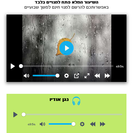
השיעור המלא פתח למנויים בלבד
באפשרותכם להרשם למנוי חינם למשך שבועיים
Play
49:54
Play
Mute
Settings
PIP
Enter
Rewind
Forward
fullscreen
15s
15s
נגן אודיו
Play
49:54
Mute
Settings
Rewind
Forward