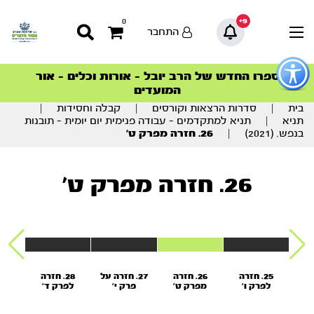
9+
0
התחבר
פתור
פתיחת
ספרו החדש של הרב יובל – אורות וכלים – אור
סדרות הפודקאסטים
סדרות הפודקאסטים
הסדרה המובילה החודש – דרך המלך
הסדרה המובילה החודש – דרך המלך
הצטרפו למהפכת הבריאות הטבעית >
פריט
המועדים
גישות
וכן
בית
|
סדרות הרצאות וקורסים
|
קבלה וחסידות
|
רכזי
תניא
|
תניא למתקדמים – עבודה פנימית יום יומית – תובנות
בנפש. (2021)
|
26. חזרה מפרק ט’
26. חזרה מפרק ט'
משך
25. חזרה
26. חזרה
27. חזרה על
28. חזרה
29
ז
לפרק ו’
מפרק ט'
פרק י’
לפרק ד'
פר