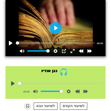
Play
46:46
Play
Mute
Settings
PIP
Enter
Rewind
Forward
fullscreen
15s
15s
נגן אודיו
Play
46:46
Mute
Settings
Rewind
Forward
10s
10s
לשיעור הקודם
לשיעור הבא