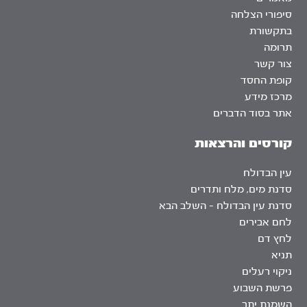
סיפורי הצלחה
בתקשורת
תרומה
צור קשר
קופת החסד
מרכז מידע
אתר בסוד הדברים
קורסים והרצאות
עין הבדולח
סדנת מים, מלח ותדרים
סדנת עין הבדולח – השלב הבא
לחם אבירים
לחץ דם
תניא
ניקוי רעלים
פרשת השבוע
השמנת יתר