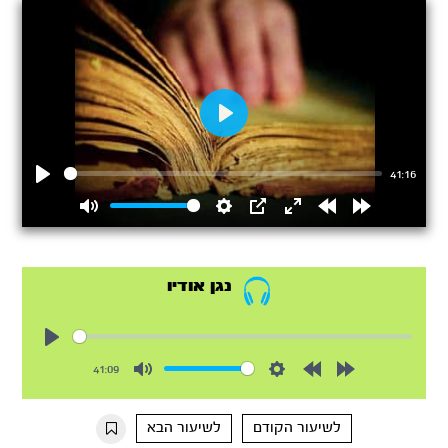
Play
41:16
Play
Mute
Settings
PIP
Enter
Rewind
Forward
fullscreen
15s
15s
נגן אודיו
Play
41:09
Mute
Settings
Rewind
Forward
10s
10s
לשיעור הקודם
לשיעור הבא