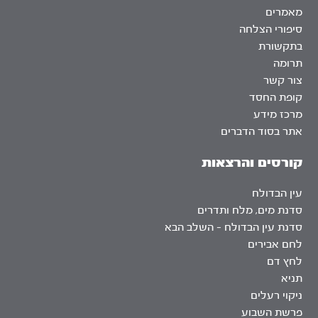
מאמרים
סיפורי הצלחה
בתקשורת
תרומה
צור קשר
קופת החסד
מרכז מידע
אתר בסוד הדברים
קורסים והרצאות
עין הבדולח
סדנת מים, מלח ותדרים
סדנת עין הבדולח – השלב הבא
לחם אבירים
לחץ דם
תניא
ניקוי רעלים
פרשת השבוע