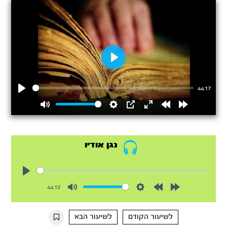
Play
44:17
Play
Mute
Settings
PIP
Enter
Rewind
Forward
fullscreen
15s
15s
נגן אודיו
Play
44:12
Mute
Settings
Rewind
Forward
10s
10s
לשיעור הקודם
לשיעור הבא