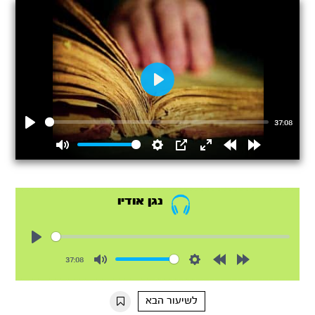
Play
37:08
Play
Mute
Settings
PIP
Enter
Rewind
Forward
fullscreen
15s
15s
נגן אודיו
Play
37:08
Mute
Settings
Rewind
Forward
10s
10s
לשיעור הבא