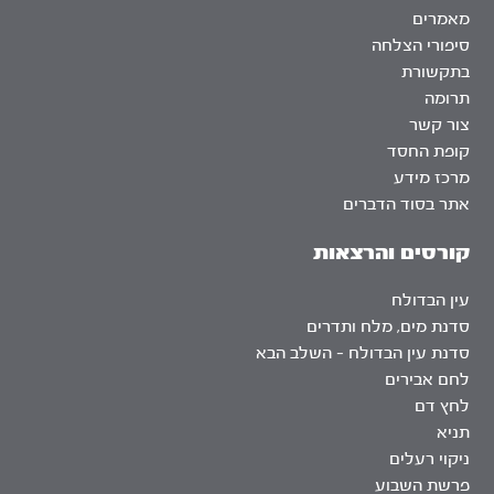
מאמרים
סיפורי הצלחה
בתקשורת
תרומה
צור קשר
קופת החסד
מרכז מידע
אתר בסוד הדברים
קורסים והרצאות
עין הבדולח
סדנת מים, מלח ותדרים
סדנת עין הבדולח – השלב הבא
לחם אבירים
לחץ דם
תניא
ניקוי רעלים
פרשת השבוע