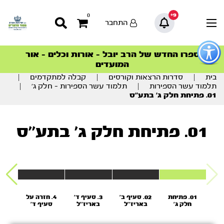
9+
0
התחבר
פתור
פתיחת
ספרו החדש של הרב יובל – אורות וכלים – אור
סדרות הפודקאסטים
סדרות הפודקאסטים
הסדרה המובילה החודש – דרך המלך
הסדרה המובילה החודש – דרך המלך
הצטרפו למהפכת הבריאות הטבעית >
פריט
המועדים
גישות
וכן
בית
|
סדרות הרצאות וקורסים
|
קבלה למתקדמים
|
רכזי
תלמוד עשר הספירות
|
תלמוד עשר הספירות – חלק ג’
|
01. פתיחת חלק ג’ בתע’’ס
01. פתיחת חלק ג’ בתע’’ס
01. פתיחת
02. סעיף ב’
3. סעיף ד’
4. חזרה על
5.
חלק ג’
באריז’’ל
באריז’’ל
סעיף ד’
פ
בתע’’ס
באריז’’ל