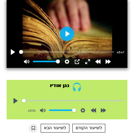
Play
43:41
Play
Mute
Settings
PIP
Enter
Rewind
Forward
fullscreen
15s
15s
נגן אודיו
Play
43:34
Mute
Settings
Rewind
Forward
10s
10s
לשיעור הקודם
לשיעור הבא