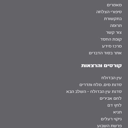
מאמרים
סיפורי הצלחה
בתקשורת
תרומה
צור קשר
קופת החסד
מרכז מידע
אתר בסוד הדברים
קורסים והרצאות
עין הבדולח
סדנת מים, מלח ותדרים
סדנת עין הבדולח – השלב הבא
לחם אבירים
לחץ דם
תניא
ניקוי רעלים
פרשת השבוע