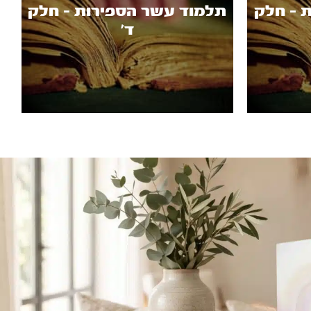
 - חלק
תלמוד עשר הספירות - חלק
ד’