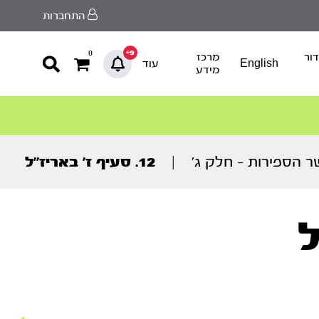
התחברות
9+
0
ור
מרכז
English
עוד
מידע
 הספירות – חלק ג’
|
12. סעיף ז’ באריז’’ל