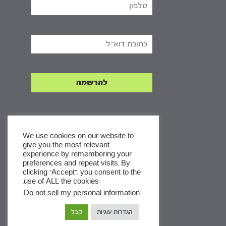
We use cookies on our website to
give you the most relevant
experience by remembering your
x
preferences and repeat visits. By
clicking “Accept”, you consent to the
לסדרות
use of ALL the cookies.
ומסלולי לימוד באתר
.
Do not sell my personal information
הגדרות עוגיות
קבל