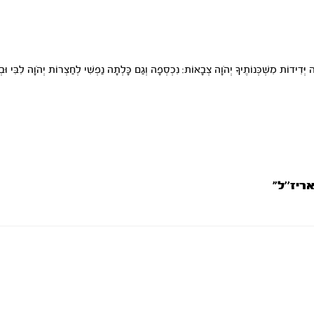
ְּדִידוֹת מִשְׁכְּנוֹתֶיךָ יְהֹוָה צְבָאוֹת: נִכְסְפָה וְגַם כָּלְתָה נַפְשִׁי לְחַצְרוֹת יְהֹוָה לִבִּי וּבְשׂ