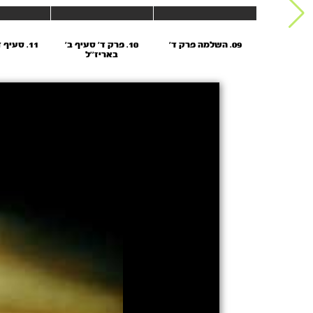
09. השלמה פרק ד’
10. פרק ד’ סעיף ב’
11. סעיף ד’ באריז’’ל
באריז’’ל