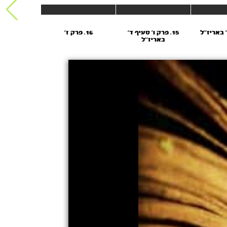
15. פרק ו’ סעיף ד’
16. פרק ז'
17. פרק ז
באריז’’ל
באריז’