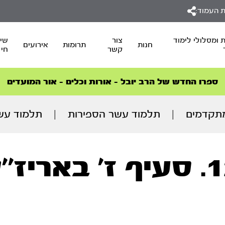
 העמוד:
 ומסלולי לימוד
צור
שיד
חנות
תרומות
אירועים
קשר
חי
סדרות הפודקאסטים
סדרות הפודקאסטים
הסדרה המובילה החודש – דרך המלך
הסדרה המובילה החודש – דרך המלך
הצטרפו למהפכת הבריאות הטבעית >
ספרו החדש של הרב יובל – אורות וכלים – אור המועדים
תקדמים
|
תלמוד עשר הספירות
|
תלמוד עשר
ז’ באריז’’ל