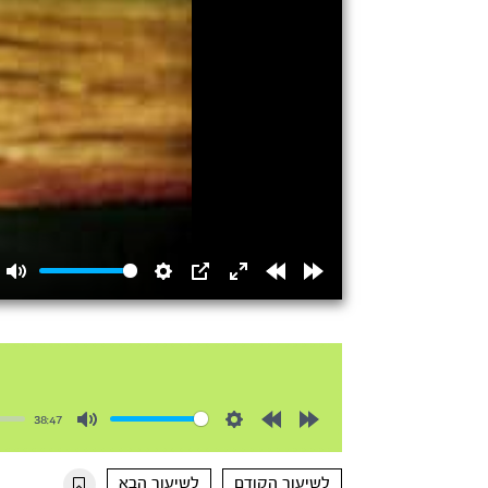
Mute
Settings
PIP
Enter
Rewind
Forward
fullscreen
15s
15s
38:47
Mute
Settings
Rewind
Forward
10s
10s
לשיעור הקודם
לשיעור הבא