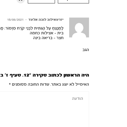
יזרעאילוב לובה אלעד
–
15/08/2021
לַמְנַצֵּחַ עַל הַגִּתִּית לִבְנֵי קֹרַח מִזְמוֹר: מַה י
בית – אצילות כחמה
חצר – בריאה בינה
הגב
היה הראשון לכתוב סקירה “12. סעיף ז’ באריז’’ל”
האימייל לא יוצג באתר.
שדות החובה מסומנים
*