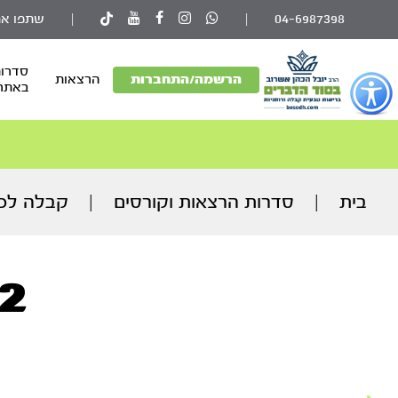
04-6987398
|
|
שתפו את
סדרות
פתור
הרשמה/התחברות
הרצאות
באתר
פתיחת
פריט
גישות
וכן
רכזי
בית
|
סדרות הרצאות וקורסים
|
קבלה למ
12. סעיף 