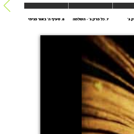
7. כל פרק ג’ - השלמה
8. סעיף ה' באור פנימי
09. השלמה פרק ד’