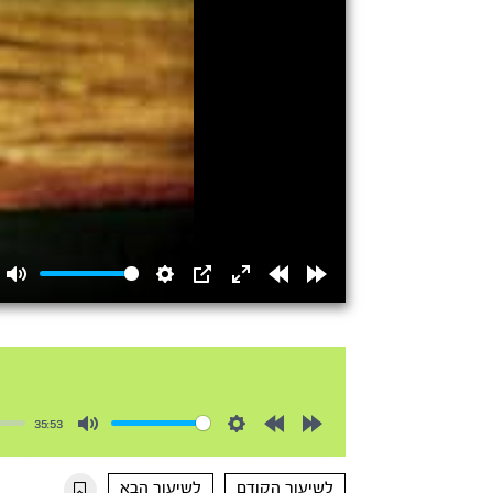
Mute
Settings
PIP
Enter
Rewind
Forward
fullscreen
15s
15s
35:53
Mute
Settings
Rewind
Forward
10s
10s
לשיעור הקודם
לשיעור הבא