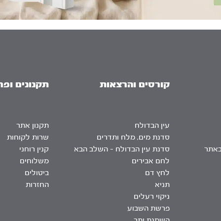
קורסים והרצאות
תקנונים ופר
עין הבדולח
תקנון אתר
סדנת מים, מלח ותדרים
שרות לקוחות
באתר
סדנת עין הבדולח – השלב הבא
קנין רוחני
לחם אבירים
משלוחים
לחץ דם
ביטולים
תניא
החזרות
ניקוי רעלים
פרשת השבוע
השמנת יתר