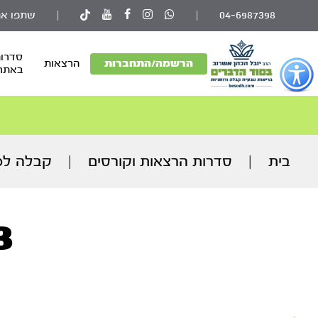
04-6987398
|
|
שתפו את
סדרות
פתור
הרשמה/התחברות
הרצאות
באתר
פתיחת
פריט
גישות
וכן
רכזי
בית
|
סדרות הרצאות וקורסים
|
קבלה למ
3. סעיף ד’ 