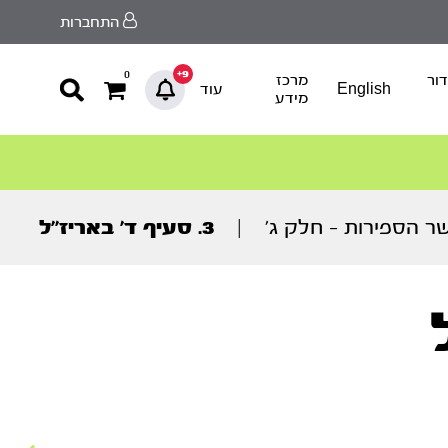
התחברות
9+
0
ור
מרכז
English
עוד
מידע
ר הספירות – חלק ג’
|
3. סעיף ד’ באריז’’ל