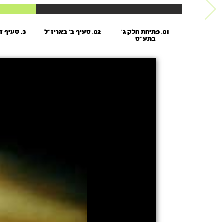
01. פתיחת חלק ג’
02. סעיף ב’ באריז’’ל
3. סעיף ד’ באריז’’ל
בתע’’ס