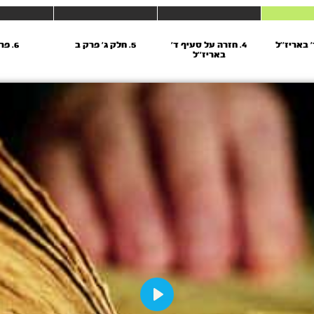
4. חזרה על סעיף ד’
5. חלק ג’ פרק ב
6. פרק ג’
באריז’’ל
Play