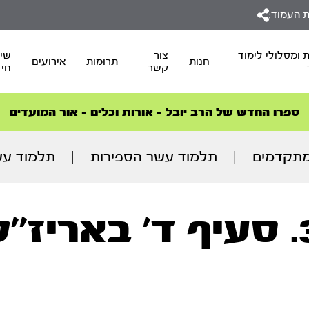
 העמוד:
 ומסלולי לימוד
צור
שיד
חנות
תרומות
אירועים
קשר
חי
סדרות הפודקאסטים
סדרות הפודקאסטים
הסדרה המובילה החודש – דרך המלך
הסדרה המובילה החודש – דרך המלך
הצטרפו למהפכת הבריאות הטבעית >
ספרו החדש של הרב יובל – אורות וכלים – אור המועדים
תקדמים
|
תלמוד עשר הספירות
|
תלמוד עש
באריז’’ל