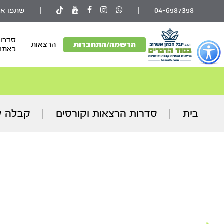
04-6987398
|
|
שתפו את
סדרות
פתור
הרשמה/התחברות
הרצאות
באתר
פתיחת
פריט
גישות
וכן
רכזי
בית
|
סדרות הרצאות וקורסים
|
קבלה ל