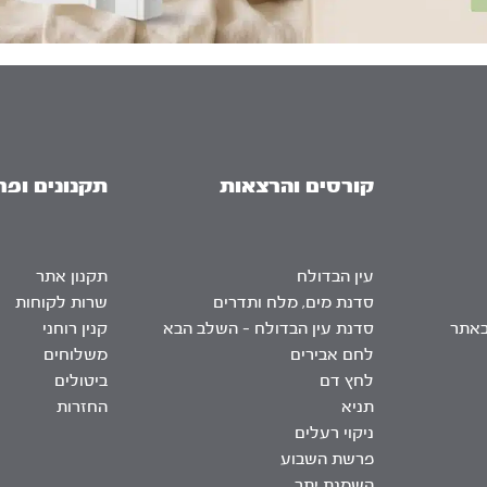
קורסים והרצאות
תקנונים ופר
עין הבדולח
תקנון אתר
סדנת מים, מלח ותדרים
שרות לקוחות
באתר
סדנת עין הבדולח – השלב הבא
קנין רוחני
לחם אבירים
משלוחים
לחץ דם
ביטולים
תניא
החזרות
ניקוי רעלים
פרשת השבוע
השמנת יתר