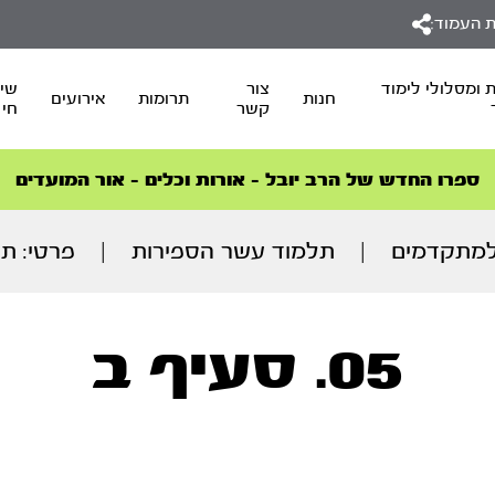
 העמוד:
 ומסלולי לימוד
צור
שיד
חנות
תרומות
אירועים
קשר
חי
סדרות הפודקאסטים
סדרות הפודקאסטים
הסדרה המובילה החודש – דרך המלך
הסדרה המובילה החודש – דרך המלך
הצטרפו למהפכת הבריאות הטבעית >
ספרו החדש של הרב יובל – אורות וכלים – אור המועדים
מתקדמים
|
תלמוד עשר הספירות
|
פרטי: תע
05. סעיף ב