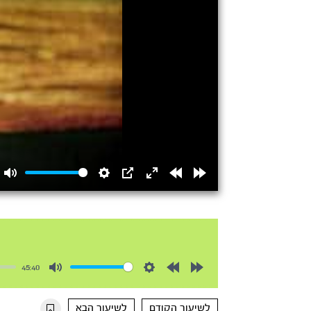
Mute
Settings
PIP
Enter
Rewind
Forward
fullscreen
15s
15s
45:40
Mute
Settings
Rewind
Forward
10s
10s
לשיעור הקודם
לשיעור הבא