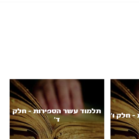
תלמוד עשר הספירות - חלק
 חלק ו’
ד’