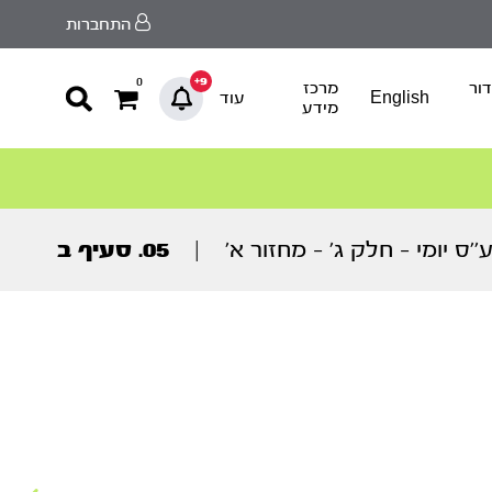
התחברות
9+
0
ור
מרכז
English
עוד
מידע
’’ס יומי – חלק ג’ – מחזור א’
|
05. סעיף ב