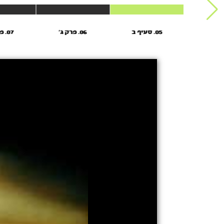
05. סעיף ב
06. פרק ג'
07. פרק ד’