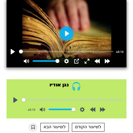
Play
45:18
Play
Mute
Settings
PIP
Enter
Rewind
Forward
fullscreen
15s
15s
נגן אודיו
Play
45:18
Mute
Settings
Rewind
Forward
10s
10s
לשיעור הקודם
לשיעור הבא