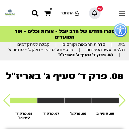
9+
0
התחבר
פתור
פתיחת
ספרו החדש של הרב יובל – אורות וכלים – אור
סדרות הפודקאסטים
סדרות הפודקאסטים
הסדרה המובילה החודש – דרך המלך
הסדרה המובילה החודש – דרך המלך
הצטרפו למהפכת הבריאות הטבעית >
פריט
המועדים
גישות
וכן
בית
|
סדרות הרצאות וקורסים
|
קבלה למתקדמים
|
רכזי
תלמוד עשר הספירות
|
פרטי: תע’’ס יומי – חלק ג’ – מחזור א’
|
08. פרק ד’ סעיף ג’ באריז”ל
08. פרק ד' סעיף ג' באריז''ל
05. סעיף ב
06. פרק ג'
07. פרק ד’
08. פרק ד'
9
סעיף ג'
סע
באריז''ל
באר