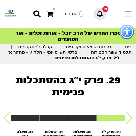
9+
0
התחבר
פתור
פתיחת
ספרו החדש של הרב יובל – אורות וכלים – אור
סדרות הפודקאסטים
סדרות הפודקאסטים
הסדרה המובילה החודש – דרך המלך
הסדרה המובילה החודש – דרך המלך
הצטרפו למהפכת הבריאות הטבעית >
פריט
המועדים
גישות
וכן
בית
|
סדרות הרצאות וקורסים
|
קבלה למתקדמים
|
רכזי
תלמוד עשר הספירות
|
פרטי: תע’’ס יומי – חלק ג’ – מחזור א’
|
29. פרק י”ג בהסתכלות פנימית
29. פרק י''ג בהסתכלות
פנימית
 י'
29. פרק י''ג
30. שאלות
31. שאלות
32. שאלה
3