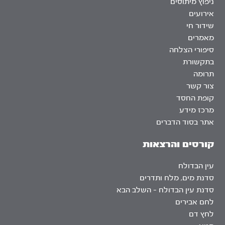
ניפוץ מיתוסים
אירועים
שידור חי
מאמרים
סיפורי הצלחה
בתקשורת
תרומה
צור קשר
קופת החסד
מרכז מידע
אתר בסוד הדברים
קורסים והרצאות
עין הבדולח
סדנת מים, מלח ותדרים
סדנת עין הבדולח – השלב הבא
לחם אבירים
לחץ דם