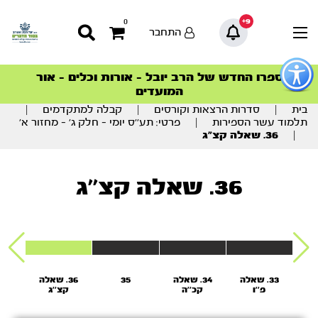
9+
0
התחבר
פתור
פתיחת
ספרו החדש של הרב יובל – אורות וכלים – אור
סדרות הפודקאסטים
סדרות הפודקאסטים
הסדרה המובילה החודש – דרך המלך
הסדרה המובילה החודש – דרך המלך
הצטרפו למהפכת הבריאות הטבעית >
פריט
המועדים
גישות
וכן
בית
|
סדרות הרצאות וקורסים
|
קבלה למתקדמים
|
רכזי
תלמוד עשר הספירות
|
פרטי: תע’’ס יומי – חלק ג’ – מחזור א’
|
36. שאלה קצ”ג
36. שאלה קצ''ג
אלה
33. שאלה
34. שאלה
35
36. שאלה
7
פ''ו
קכ''ה
קצ''ג
ר