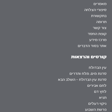
מאמרים
סיפורי הצלחה
בתקשורת
תרומה
צור קשר
קופת החסד
מרכז מידע
אתר בסוד הדברים
קורסים והרצאות
עין הבדולח
סדנת מים, מלח ותדרים
סדנת עין הבדולח – השלב הבא
לחם אבירים
לחץ דם
תניא
ניקוי רעלים
פרשת השבוע