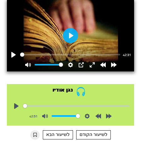
Play
42:31
Play
Mute
Settings
PIP
Enter
Rewind
Forward
fullscreen
15s
15s
נגן אודיו
Play
42:51
Mute
Settings
Rewind
Forward
10s
10s
לשיעור הקודם
לשיעור הבא