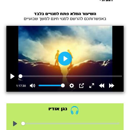
רוחנית -
בסוד השמות
השיעור המלא פתח למנויים בלבד
באפשרותכם להרשם למנוי חינם למשך שבועיים
Play
Play
1:17:38
Mute
Settings
PIP
Enter
Rewind
Forward
fullscreen
15s
15s
נגן אודיו
Play