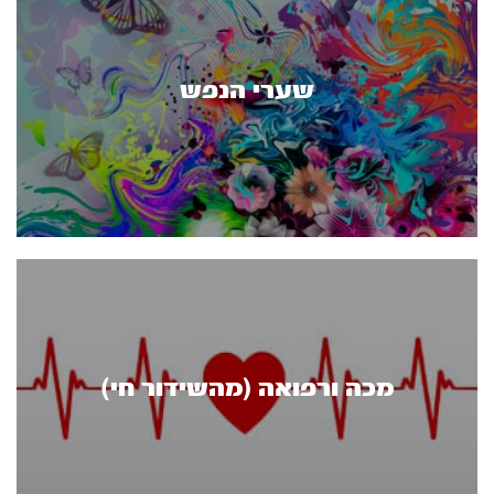
שערי הנפש
מכה ורפואה (מהשידור חי)