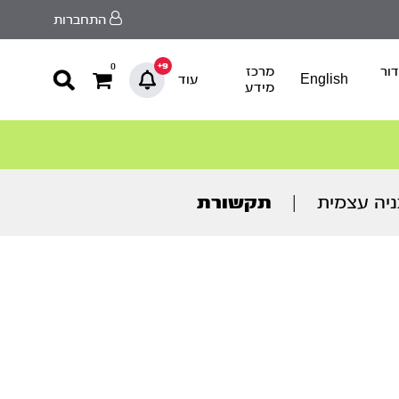
התחברות
9+
0
ור
מרכז
English
עוד
מידע
ניה עצמית
|
תקשורת