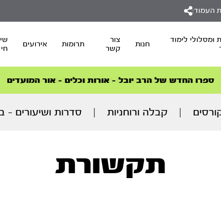
 העמוד:
 ומסלולי לימוד
צור
שיד
חנות
תרומות
אירועים
קשר
חי
סדרות הפודקאסטים
סדרות הפודקאסטים
הסדרה המובילה החודש – דרך המלך
הסדרה המובילה החודש – דרך המלך
הצטרפו למהפכת הבריאות הטבעית >
ספרו החדש של הרב יובל – אורות וכלים – אור המועדים
ורסים
|
קבלה ורוחניות
|
סדרות ושיעורים - ב
תקשורת