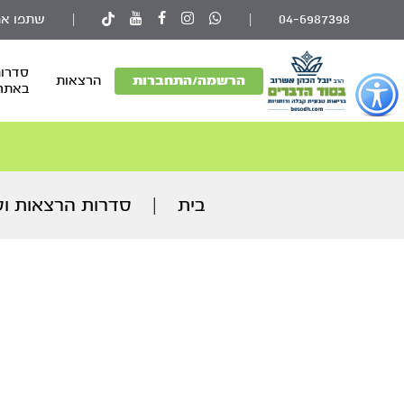
04-6987398
|
|
שתפו את
סדרות
פתור
הרשמה/התחברות
הרצאות
באתר
פתיחת
פריט
גישות
וכן
רכזי
בית
|
סדרות הרצאות וק