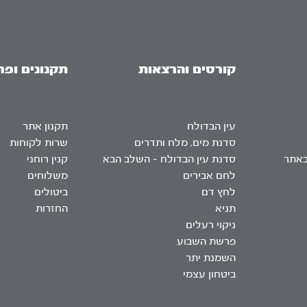
קורסים והרצאות
תקנונים ופר
עין הבדולח
תקנון אתר
סדנת מים, מלח ותדרים
שרות לקוחות
באתר
סדנת עין הבדולח – השלב הבא
קנין רוחני
לחם אבירים
משלוחים
לחץ דם
ביטולים
תניא
החזרות
ניקוי רעלים
פרשת השבוע
השמנת יתר
ביטחון עצמי