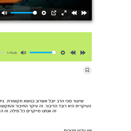
Mute
Settings
PIP
Enter
Rewind
Forward
fullscreen
15s
15s
1:10:45
Mute
Settings
Rewind
Forward
10s
10s
שיעור מפי הרב יובל אשרוב בנושא תקשורת. גילוי 
העיקרית היא רובד הדיבור, זה עיקר החיבור והתקשור
זה אנחנו מייקרים כל מילה, וזו
אין עדיין תגובות.