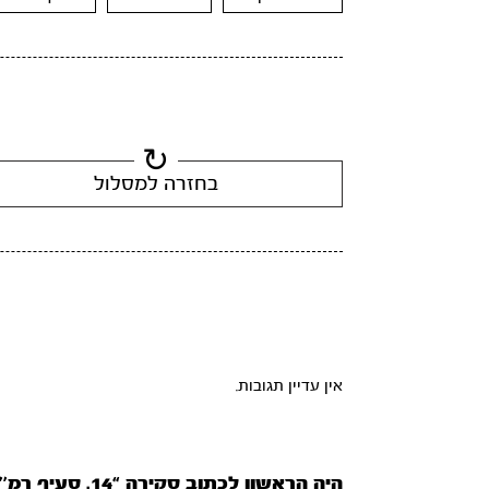
בחזרה למסלול
אין עדיין תגובות.
היה הראשון לכתוב סקירה “14. סעיף רמ’’ט”