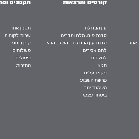
קורסים והרצאות
תקנונים ופר
עין הבדולח
תקנון אתר
סדנת מים, מלח ותדרים
שרות לקוחות
באתר
סדנת עין הבדולח – השלב הבא
קנין רוחני
לחם אבירים
משלוחים
לחץ דם
ביטולים
תניא
החזרות
ניקוי רעלים
פרשת השבוע
השמנת יתר
ביטחון עצמי