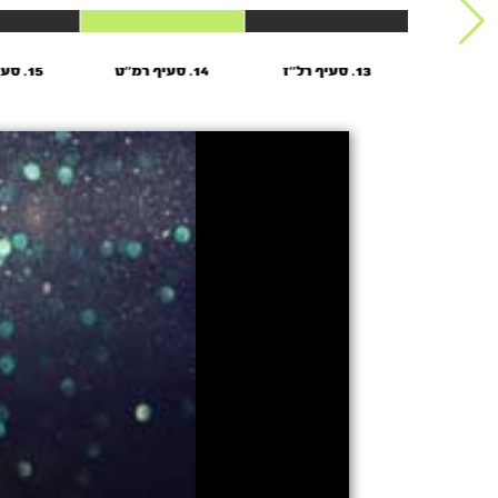
13. סעיף רל’’ז
14. סעיף רמ’’ט
15. סעיף רס''ז