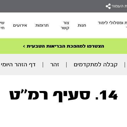
 העמוד:
 ומסלולי לימוד
צור
שיד
חנות
תרומות
אירועים
קשר
חי
סדרות הפודקאסטים
סדרות הפודקאסטים
הסדרה המובילה החודש – דרך המלך
הסדרה המובילה החודש – דרך המלך
הצטרפו למהפכת הבריאות הטבעית >
ספרו החדש של הרב יובל – אורות וכלים – אור המועדים
|
קבלה למתקדמים
|
זהר
|
דף הזהר היומי
14. סעיף רמ’’ט