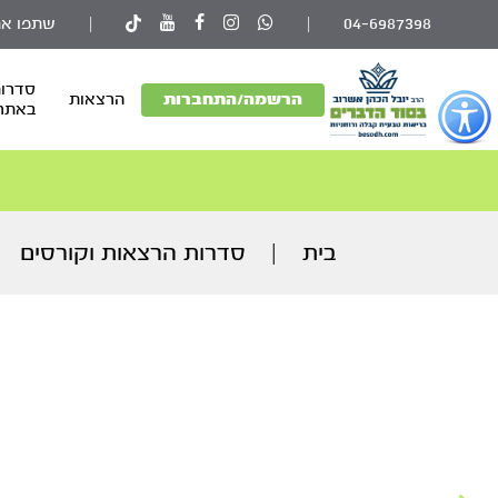
04-6987398
|
|
שתפו את
סדרות
פתור
הרשמה/התחברות
הרצאות
באתר
פתיחת
פריט
גישות
וכן
רכזי
בית
|
סדרות הרצאות וקורסים