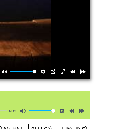
Mute
Settings
PIP
Enter
Rewind
Forward
fullscreen
15s
15s
56:23
Mute
Settings
Rewind
Forward
10s
10s
לשיעור הקודם
לשיעור הבא
המשך במסלו