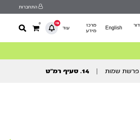
התחברות
9+
0
ור
מרכז
English
עוד
מידע
 פרשת שמות
|
14. סעיף רמ’’ט