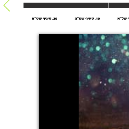
19. סעיף שמ''ה
20. סעיף שס''א
21. סעיף שצ''א