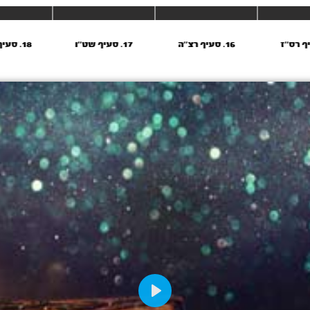
16. סעיף רצ''ה
17. סעיף שט''ו
18. סעיף של''א
Play