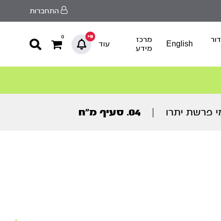
התחברות
9+
0
ור
מרכז
English
עוד
מידע
י פרשת יתרו
|
04. סעיף מ”ח