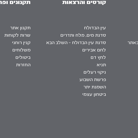
קורסים והרצאות
תקנונים ופר
עין הבדולח
תקנון אתר
סדנת מים, מלח ותדרים
שרות לקוחות
באתר
סדנת עין הבדולח – השלב הבא
קנין רוחני
לחם אבירים
משלוחים
לחץ דם
ביטולים
תניא
החזרות
ניקוי רעלים
פרשת השבוע
השמנת יתר
ביטחון עצמי