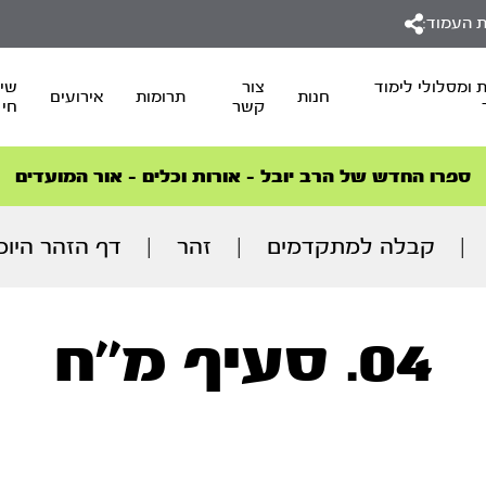
 העמוד:
 ומסלולי לימוד
צור
שיד
חנות
תרומות
אירועים
קשר
חי
סדרות הפודקאסטים
סדרות הפודקאסטים
הסדרה המובילה החודש – דרך המלך
הסדרה המובילה החודש – דרך המלך
הצטרפו למהפכת הבריאות הטבעית >
ספרו החדש של הרב יובל – אורות וכלים – אור המועדים
|
קבלה למתקדמים
|
זהר
|
דף הזהר היומ
04. סעיף מ''ח