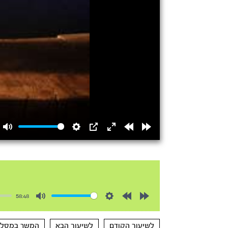
Mute
Settings
PIP
Enter
Rewind
Forward
fullscreen
15s
15s
58:48
Mute
Settings
Rewind
Forward
10s
10s
לשיעור הקודם
לשיעור הבא
המשך במסלו