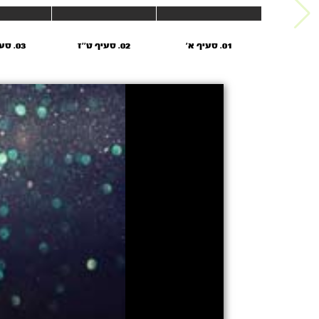
01. סעיף א’
02. סעיף ט''ז
03. סעיף ל''א