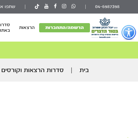
04-6987398
|
|
שתפו את
סדרות
פתור
הרשמה/התחברות
הרצאות
באתר
פתיחת
פריט
גישות
וכן
רכזי
בית
|
סדרות הרצאות וקורסים