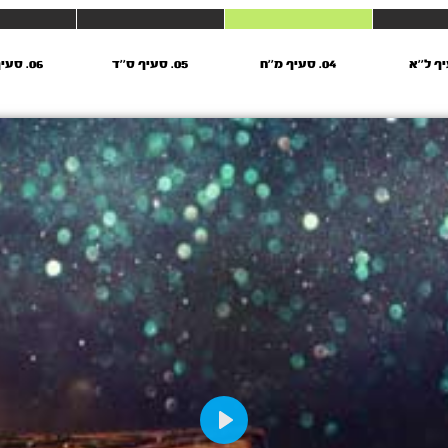
04. סעיף מ''ח
05. סעיף ס’’ד
06. סעיף רל’’ח
Play