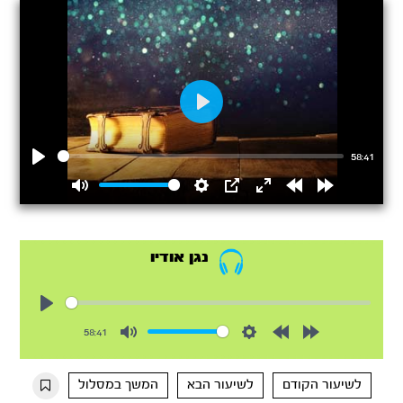
Play
58:41
Play
Mute
Settings
PIP
Enter
Rewind
Forward
fullscreen
15s
15s
נגן אודיו
Play
58:41
Mute
Settings
Rewind
Forward
10s
10s
לשיעור הקודם
לשיעור הבא
המשך במסלול