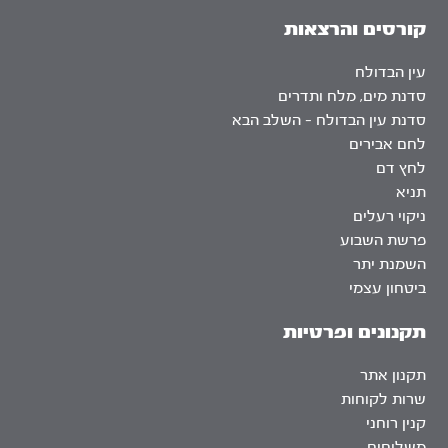
קורסים והרצאות
עין הבדולח
סדנת מים, מלח ותדרים
סדנת עין הבדולח – השלב הבא
לחם אבירים
לחץ דם
תניא
ניקוי רעלים
פרשת השבוע
השמנת יתר
ביטחון עצמי
תקנונים ופרטיות
תקנון אתר
שרות לקוחות
קנין רוחני
משלוחים