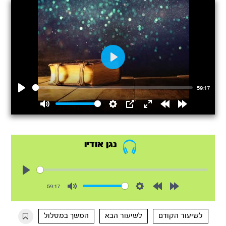
Play
59:17
Play
Mute
Settings
PIP
Enter
Rewind
Forward
fullscreen
15s
15s
נגן אודיו
Play
59:17
Mute
Settings
Rewind
Forward
10s
10s
לשיעור הקודם
לשיעור הבא
המשך במסלול