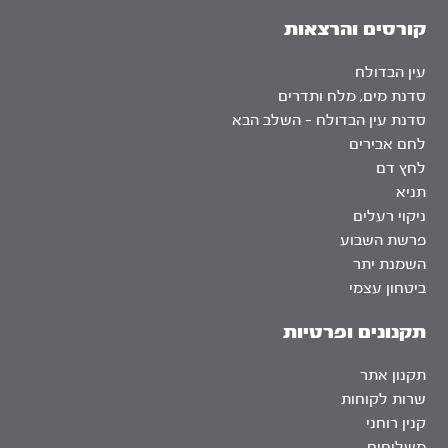
קורסים והרצאות
עין הבדולח
סדנת מים, מלח ותדרים
סדנת עין הבדולח – השלב הבא
לחם אבירים
לחץ דם
תניא
ניקוי רעלים
פרשת השבוע
השמנת יתר
ביטחון עצמי
תקנונים ופרטיות
תקנון אתר
שרות לקוחות
קנין רוחני
משלוחים