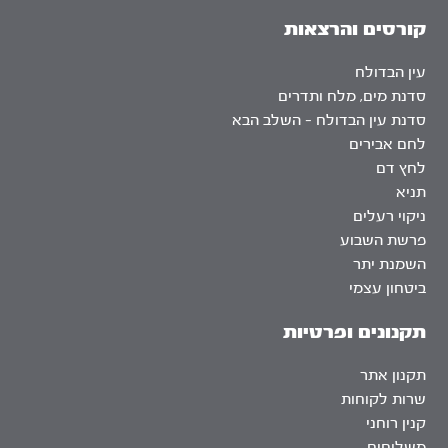
קורסים והרצאות
עין הבדולח
סדנת מים, מלח ותדרים
סדנת עין הבדולח – השלב הבא
לחם אבירים
לחץ דם
תניא
ניקוי רעלים
פרשת השבוע
השמנת יתר
ביטחון עצמי
תקנונים ופרטיות
תקנון אתר
שרות לקוחות
קנין רוחני
משלוחים