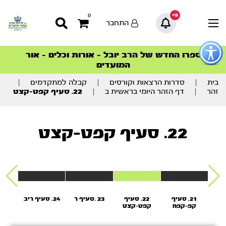
9+
0
התחבר
פתור
פתיחת
ספרו החדש של הרב יובל – אורות וכלים – אור
סדרות הפודקאסטים
סדרות הפודקאסטים
הסדרה המובילה החודש – דרך המלך
הסדרה המובילה החודש – דרך המלך
הצטרפו למהפכת הבריאות הטבעית >
פריט
המועדים
גישות
וכן
רכזי
בית
|
סדרות הרצאות וקורסים
|
קבלה למתקדמים
|
זהר
|
דף הזהר היומי בראשית ב
|
22. סעיף קפט-קצט
22. סעיף קפט-קצט
יף
21. סעיף
22. סעיף
23 .סעיף ר
24. סעיף ריב
עט
קפ-קפח
קפט-קצט