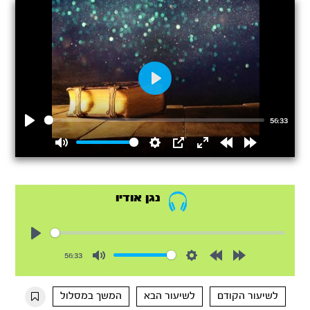
Play
56:33
Play
Mute
Settings
PIP
Enter
Rewind
Forward
fullscreen
15s
15s
נגן אודיו
Play
56:33
Mute
Settings
Rewind
Forward
10s
10s
לשיעור הקודם
לשיעור הבא
המשך במסלול