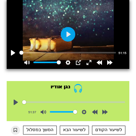
Play
51:15
Play
Mute
Settings
PIP
Enter
Rewind
Forward
fullscreen
15s
15s
נגן אודיו
Play
51:37
Mute
Settings
Rewind
Forward
10s
10s
לשיעור הקודם
לשיעור הבא
המשך במסלול