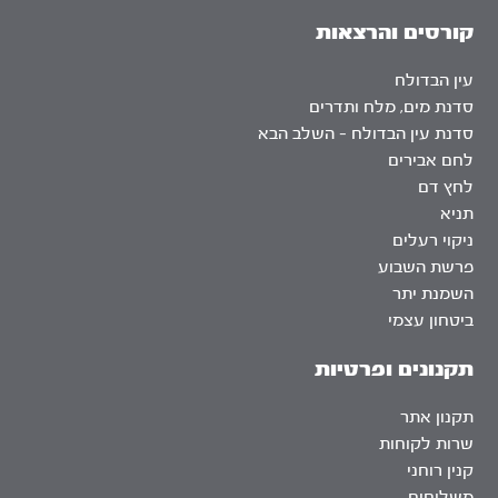
קורסים והרצאות
עין הבדולח
סדנת מים, מלח ותדרים
סדנת עין הבדולח – השלב הבא
לחם אבירים
לחץ דם
תניא
ניקוי רעלים
פרשת השבוע
השמנת יתר
ביטחון עצמי
תקנונים ופרטיות
תקנון אתר
שרות לקוחות
קנין רוחני
משלוחים