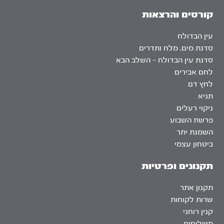
קורסים והרצאות
עין הבדולח
סדנת מים, מלח ותדרים
סדנת עין הבדולח – השלב הבא
לחם אבירים
לחץ דם
תניא
ניקוי רעלים
פרשת השבוע
השמנת יתר
ביטחון עצמי
תקנונים ופרטיות
תקנון אתר
שרות לקוחות
קנין רוחני
משלוחים