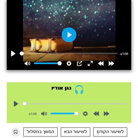
Play
41:08
Play
Mute
Settings
PIP
Enter
Rewind
Forward
fullscreen
15s
15s
נגן אודיו
Play
41:08
Mute
Settings
Rewind
Forward
10s
10s
לשיעור הקודם
לשיעור הבא
המשך במסלול