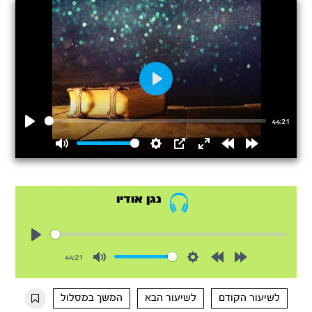
Play
44:21
Play
Mute
Settings
PIP
Enter
Rewind
Forward
fullscreen
15s
15s
נגן אודיו
Play
44:21
Mute
Settings
Rewind
Forward
10s
10s
לשיעור הקודם
לשיעור הבא
המשך במסלול