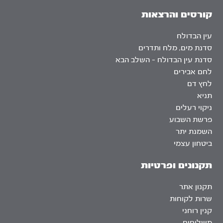
קורסים והרצאות
עין הבדולח
סדנת מים, מלח ותדרים
סדנת עין הבדולח – השלב הבא
לחם אבירים
לחץ דם
תניא
ניקוי רעלים
פרשת השבוע
השמנת יתר
ביטחון עצמי
תקנונים ופרטיות
תקנון אתר
שרות לקוחות
קנין רוחני
משלוחים