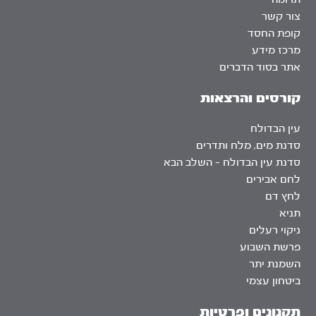
צור קשר
קופת החסד
מרכז מידע
אתר בסוד הדברים
קורסים והרצאות
עין הבדולח
סדנת מים, מלח ותדרים
סדנת עין הבדולח – השלב הבא
לחם אבירים
לחץ דם
תניא
ניקוי רעלים
פרשת השבוע
השמנת יתר
ביטחון עצמי
תקנונים ופרטיות