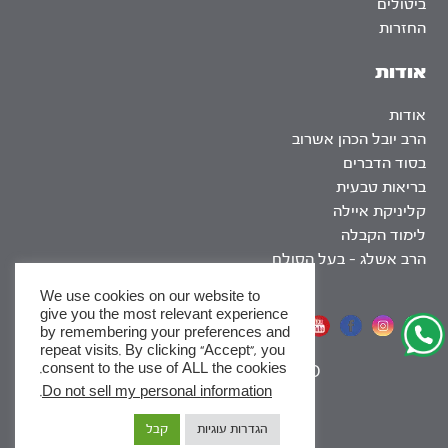
ביטולים
החזרות
אודות
אודות
הרב יובל הכהן אשרוב
בסוד הדברים
בריאות טבעית
קליניקת איילה
לימוד הקבלה
הרב אשלג – בעל הסולם
We use cookies on our website to
give you the most relevant experience
אתר שומר שבת
by remembering your preferences and
repeat visits. By clicking “Accept”, you
consent to the use of ALL the cookies.
|
SEO
.
Do not sell my personal information
x
הגדרות עוגיות
קבל
לסדרות