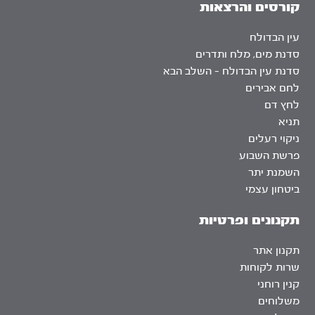
קורסים והרצאות
עין הבדולח
סדנת מים, מלח ותדרים
סדנת עין הבדולח – השלב הבא
לחם אבירים
לחץ דם
תניא
ניקוי רעלים
פרשת השבוע
השמנת יתר
ביטחון עצמי
תקנונים ופרטיות
תקנון אתר
שרות לקוחות
קנין רוחני
משלוחים