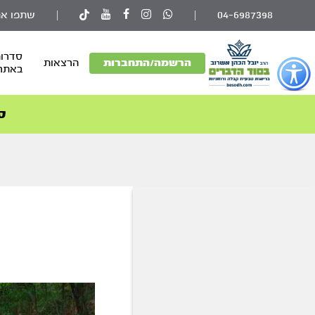
04-6987398
|
|
שתפו את
סדרות
פתור
הרשמה/התחברות
הרצאות
באתר
פתיחת
פריט
גישות
ס
וכן
רכזי