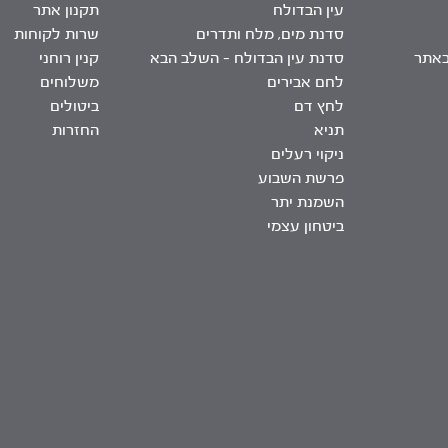
עין הבדולח
תקנון אתר
סדנת מים, מלח ותדרים
שרות לקוחות
באתר
סדנת עין הבדולח – השלב הבא
קנין רוחני
לחם אבירים
משלוחים
לחץ דם
ביטולים
תניא
החזרות
ניקוי רעלים
פרשת השבוע
השמנת יתר
ביטחון עצמי