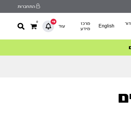
התחברות
9+
0
ור
מרכז
English
עוד
מידע
ם