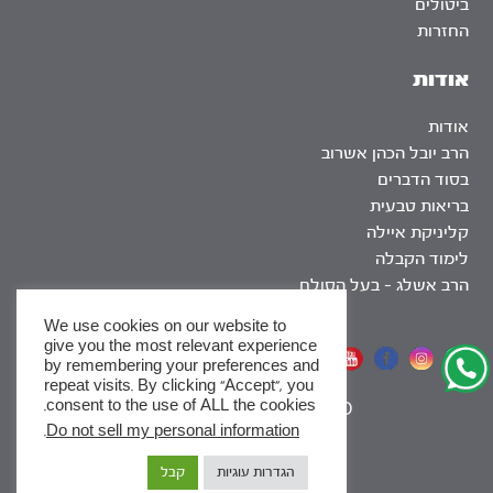
ביטולים
החזרות
אודות
אודות
הרב יובל הכהן אשרוב
בסוד הדברים
בריאות טבעית
קליניקת איילה
לימוד הקבלה
הרב אשלג – בעל הסולם
We use cookies on our website to
give you the most relevant experience
אתר שומר שבת
by remembering your preferences and
repeat visits. By clicking “Accept”, you
consent to the use of ALL the cookies.
|
SEO
.
Do not sell my personal information
x
הגדרות עוגיות
קבל
לסדרות