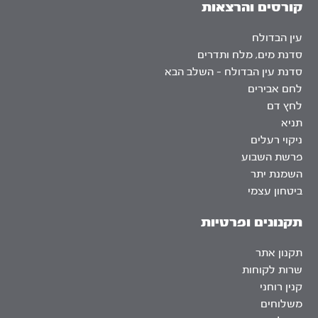
קורסים והרצאות
עין הבדולח
סדנת מים, מלח ותדרים
סדנת עין הבדולח – השלב הבא
לחם אבירים
לחץ דם
תניא
ניקוי רעלים
פרשת השבוע
השמנת יתר
ביטחון עצמי
תקנונים ופרטיות
תקנון אתר
שרות לקוחות
קנין רוחני
משלוחים