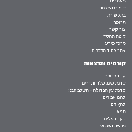
מאמרים
סיפורי הצלחה
בתקשורת
תרומה
צור קשר
קופת החסד
מרכז מידע
אתר בסוד הדברים
קורסים והרצאות
עין הבדולח
סדנת מים, מלח ותדרים
סדנת עין הבדולח – השלב הבא
לחם אבירים
לחץ דם
תניא
ניקוי רעלים
פרשת השבוע