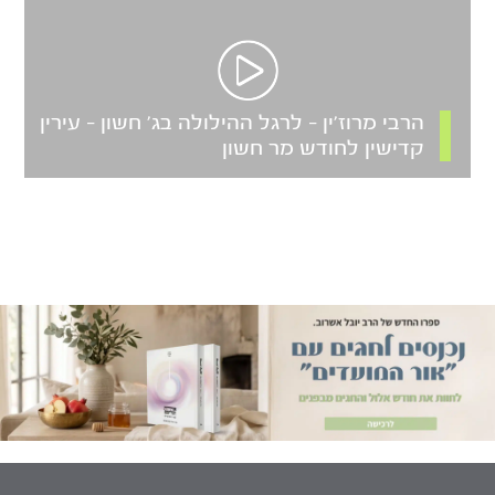
הרבי מרוז’ין – לרגל ההילולה בג’ חשון – עירין
קדישין לחודש מר חשון