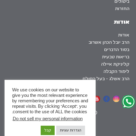
ביטולים
החזרות
אודות
אודות
הרב יובל הכהן אשרוב
בסוד הדברים
בריאות טבעית
קליניקת איילה
לימוד הקבלה
הרב אשלג – בעל הסולם
We use cookies on our website to
give you the most relevant experience
אתר שומר שבת
by remembering your preferences and
repeat visits. By clicking “Accept”, you
consent to the use of ALL the cookies.
|
SEO
.
Do not sell my personal information
x
הגדרות עוגיות
קבל
לסדרות