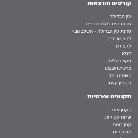
קורסים והרצאות
עין הבדולח
סדנת מים, מלח ותדרים
סדנת עין הבדולח – השלב הבא
לחם אבירים
לחץ דם
תניא
ניקוי רעלים
פרשת השבוע
השמנת יתר
ביטחון עצמי
תקנונים ופרטיות
תקנון אתר
שרות לקוחות
קנין רוחני
משלוחים