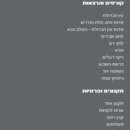
קורסים והרצאות
עין הבדולח
סדנת מים, מלח ותדרים
סדנת עין הבדולח – השלב הבא
לחם אבירים
לחץ דם
תניא
ניקוי רעלים
פרשת השבוע
השמנת יתר
ביטחון עצמי
תקנונים ופרטיות
תקנון אתר
שרות לקוחות
קנין רוחני
משלוחים