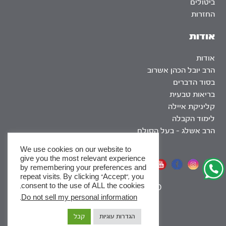
ביטולים
החזרות
אודות
אודות
הרב יובל הכהן אשרוב
בסוד הדברים
בריאות טבעית
קליניקת איילה
לימוד הקבלה
הרב אשלג – בעל הסולם
We use cookies on our website to
give you the most relevant experience
אתר שומר שבת
by remembering your preferences and
repeat visits. By clicking “Accept”, you
consent to the use of ALL the cookies.
|
SEO
.
Do not sell my personal information
x
הגדרות עוגיות
קבל
לסדרות