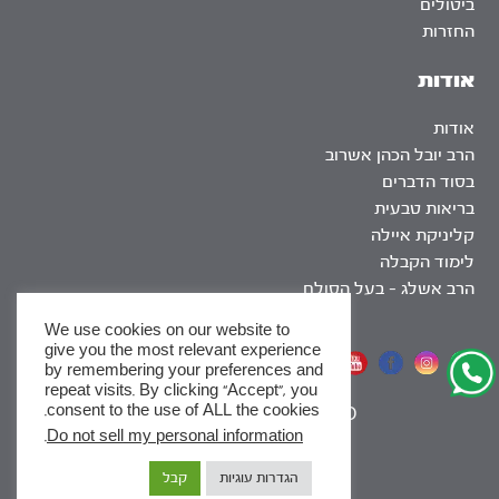
ביטולים
החזרות
אודות
אודות
הרב יובל הכהן אשרוב
בסוד הדברים
בריאות טבעית
קליניקת איילה
לימוד הקבלה
הרב אשלג – בעל הסולם
We use cookies on our website to
give you the most relevant experience
אתר שומר שבת
by remembering your preferences and
repeat visits. By clicking “Accept”, you
consent to the use of ALL the cookies.
|
SEO
.
Do not sell my personal information
x
הגדרות עוגיות
קבל
לסדרות