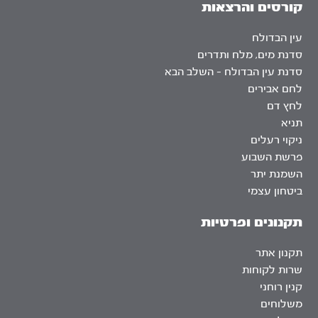
קורסים והרצאות
עין הבדולח
סדנת מים, מלח ותדרים
סדנת עין הבדולח – השלב הבא
לחם אבירים
לחץ דם
תניא
ניקוי רעלים
פרשת השבוע
השמנת יתר
ביטחון עצמי
תקנונים ופרטיות
תקנון אתר
שרות לקוחות
קנין רוחני
משלוחים