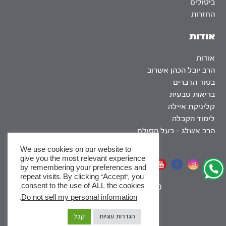
ביטולים
החזרות
אודות
אודות
הרב יובל הכהן אשרוב
בסוד הדברים
בריאות טבעית
קליניקת איילה
לימוד הקבלה
הרב אשלג – בעל הסולם
We use cookies on our website to
give you the most relevant experience
אתר שומר שבת
by remembering your preferences and
repeat visits. By clicking “Accept”, you
consent to the use of ALL the cookies.
|
SEO
.
Do not sell my personal information
x
הגדרות עוגיות
קבל
לסדרות