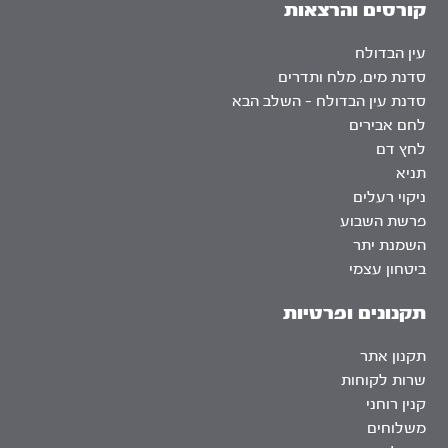
קורסים והרצאות
עין הבדולח
סדנת מים, מלח ותדרים
סדנת עין הבדולח – השלב הבא
לחם אבירים
לחץ דם
תניא
ניקוי רעלים
פרשת השבוע
השמנת יתר
ביטחון עצמי
תקנונים ופרטיות
תקנון אתר
שרות לקוחות
קנין רוחני
משלוחים