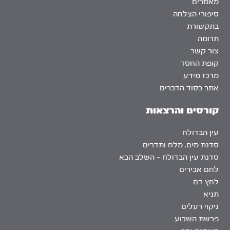
מאמרים
סיפורי הצלחה
בתקשורת
תרומה
צור קשר
קופת החסד
מרכז מידע
אתר בסוד הדברים
קורסים והרצאות
עין הבדולח
סדנת מים, מלח ותדרים
סדנת עין הבדולח – השלב הבא
לחם אבירים
לחץ דם
תניא
ניקוי רעלים
פרשת השבוע