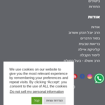
ביטולים
החזרות
אודות
אודות
הרב יובל הכהן אשרוב
בסוד הדברים
בריאות טבעית
קליניקת איילה
לימוד הקבלה
הרב אשלג – בעל הסולם
We use cookies on our website to
give you the most relevant experience
אתר שומר שבת
by remembering your preferences and
repeat visits. By clicking “Accept”, you
consent to the use of ALL the cookies.
|
SEO
.
Do not sell my personal information
x
הגדרות עוגיות
קבל
לסדרות