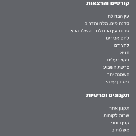
קורסים והרצאות
עין הבדולח
סדנת מים, מלח ותדרים
סדנת עין הבדולח – השלב הבא
לחם אבירים
לחץ דם
תניא
ניקוי רעלים
פרשת השבוע
השמנת יתר
ביטחון עצמי
תקנונים ופרטיות
תקנון אתר
שרות לקוחות
קנין רוחני
משלוחים