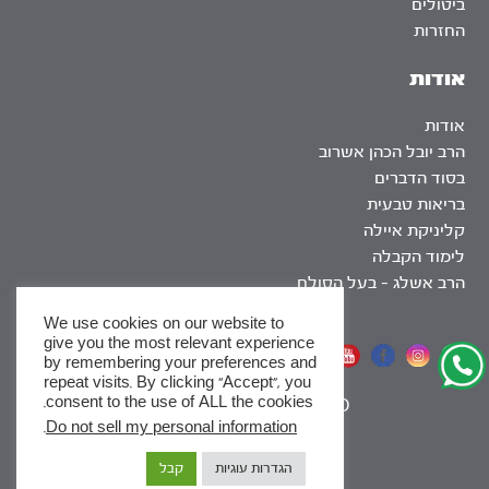
ביטולים
החזרות
אודות
אודות
הרב יובל הכהן אשרוב
בסוד הדברים
בריאות טבעית
קליניקת איילה
לימוד הקבלה
הרב אשלג – בעל הסולם
We use cookies on our website to
give you the most relevant experience
אתר שומר שבת
by remembering your preferences and
repeat visits. By clicking “Accept”, you
consent to the use of ALL the cookies.
|
SEO
.
Do not sell my personal information
x
הגדרות עוגיות
קבל
לסדרות