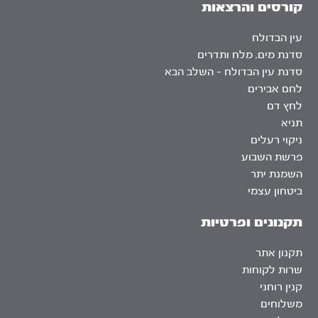
קורסים והרצאות
עין הבדולח
סדנת מים, מלח ותדרים
סדנת עין הבדולח – השלב הבא
לחם אבירים
לחץ דם
תניא
ניקוי רעלים
פרשת השבוע
השמנת יתר
ביטחון עצמי
תקנונים ופרטיות
תקנון אתר
שרות לקוחות
קנין רוחני
משלוחים