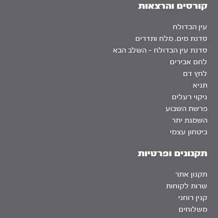
קורסים והרצאות
עין הבדולח
סדנת מים, מלח ותדרים
סדנת עין הבדולח – השלב הבא
לחם אבירים
לחץ דם
תניא
ניקוי רעלים
פרשת השבוע
השמנת יתר
ביטחון עצמי
תקנונים ופרטיות
תקנון אתר
שרות לקוחות
קנין רוחני
משלוחים