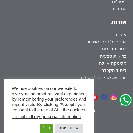
ביטולים
החזרות
אודות
אודות
הרב יובל הכהן אשרוב
בסוד הדברים
בריאות טבעית
קליניקת איילה
לימוד הקבלה
הרב אשלג – בעל הסולם
We use cookies on our website to
give you the most relevant experience
אתר שומר שבת
by remembering your preferences and
repeat visits. By clicking “Accept”, you
consent to the use of ALL the cookies.
|
SEO
.
Do not sell my personal information
x
הגדרות עוגיות
קבל
לסדרות