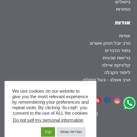
ביטולים
החזרות
אודות
אודות
הרב יובל הכהן אשרוב
בסוד הדברים
בריאות טבעית
קליניקת איילה
לימוד הקבלה
הרב אשלג – בעל הסולם
We use cookies on our website to
give you the most relevant experience
אתר שומר שבת
by remembering your preferences and
repeat visits. By clicking “Accept”, you
consent to the use of ALL the cookies.
|
SEO
.
Do not sell my personal information
x
הגדרות עוגיות
קבל
לסדרות