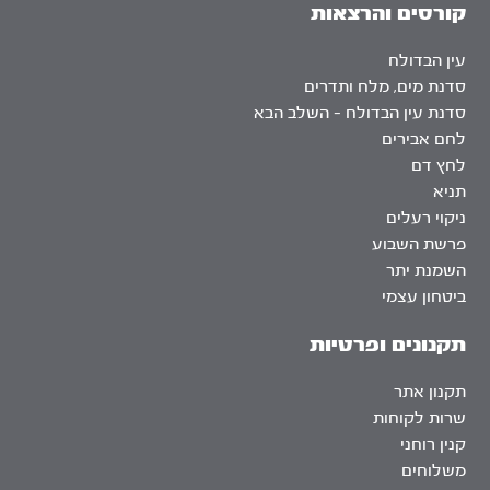
קורסים והרצאות
עין הבדולח
סדנת מים, מלח ותדרים
סדנת עין הבדולח – השלב הבא
לחם אבירים
לחץ דם
תניא
ניקוי רעלים
פרשת השבוע
השמנת יתר
ביטחון עצמי
תקנונים ופרטיות
תקנון אתר
שרות לקוחות
קנין רוחני
משלוחים