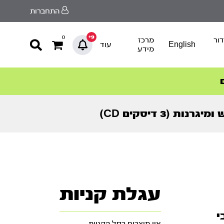
התחברות
9+
0
ור
מרכז
English
עוד
מידע
(3 דיסקים CD)
עגלת קניות
י
אין מוצרים בסל הקניות.