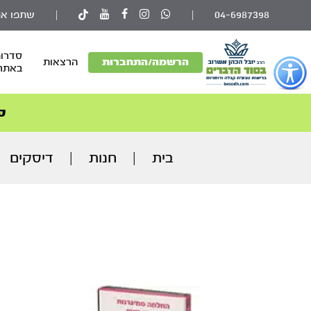
04-6987398
|
|
שתפו את
סדרות
פתור
הרשמה/התחברות
הרצאות
באתר
פתיחת
פריט
גישות
ס
וכן
רכזי
בית
|
חנות
|
דיסקים