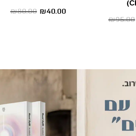
₪
80.00
₪
40.00
₪
95.00