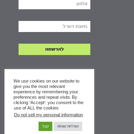
We use cookies on our website to
give you the most relevant
experience by remembering your
x
preferences and repeat visits. By
clicking “Accept”, you consent to the
לסדרות
use of ALL the cookies.
ומסלולי לימוד באתר
.
Do not sell my personal information
הגדרות עוגיות
קבל