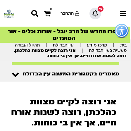
9+
0
התחבר
פתור
פתיחת
ספרו החדש של הרב יובל – אורות וכלים – אור
סדרות הפודקאסטים
סדרות הפודקאסטים
הסדרה המובילה החודש – דרך המלך
הסדרה המובילה החודש – דרך המלך
הצטרפו למהפכת הבריאות הטבעית >
פריט
המועדים
גישות
וכן
בית
|
מרכז מידע
|
עין הבדולח
|
תרגול ועבודה
רכזי
מעשית בעין הבדולח
|
אני רוצה לקיים מצוות כהלכתן,
רוצה לשנות אורח חיים, אך אין בי כוחות.
מאמרים בקטגורית המשנה עין הבדולח
אני רוצה לקיים מצוות
כהלכתן, רוצה לשנות אורח
חיים, אך אין בי כוחות.