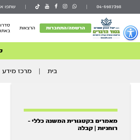
04-6987398
|
|
שתפו את
סדרות
פתור
הרשמה/התחברות
הרצאות
באתר
פתיחת
פריט
גישות
ס
וכן
רכזי
בית
|
מרכז מידע
מאמרים בקטגורית המשנה כללי -
רוחניות | קבלה