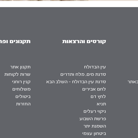
קורסים והרצאות
תקנונים ופר
עין הבדולח
תקנון אתר
סדנת מים, מלח ותדרים
שרות לקוחות
באתר
סדנת עין הבדולח – השלב הבא
קנין רוחני
לחם אבירים
משלוחים
לחץ דם
ביטולים
תניא
החזרות
ניקוי רעלים
פרשת השבוע
השמנת יתר
ביטחון עצמי