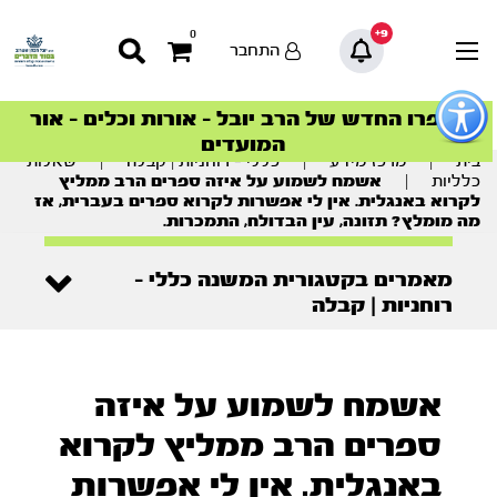
9+
0
התחבר
פתור
פתיחת
ספרו החדש של הרב יובל – אורות וכלים – אור
סדרות הפודקאסטים
סדרות הפודקאסטים
הסדרה המובילה החודש – דרך המלך
הסדרה המובילה החודש – דרך המלך
הצטרפו למהפכת הבריאות הטבעית >
פריט
המועדים
גישות
וכן
בית
|
מרכז מידע
|
כללי - רוחניות | קבלה
|
שאלות
רכזי
כלליות
|
אשמח לשמוע על איזה ספרים הרב ממליץ
לקרוא באנגלית. אין לי אפשרות לקרוא ספרים בעברית, אז
מה מומלץ? תזונה, עין הבדולח, התמכרות.
מאמרים בקטגורית המשנה כללי -
רוחניות | קבלה
אשמח לשמוע על איזה
ספרים הרב ממליץ לקרוא
באנגלית. אין לי אפשרות