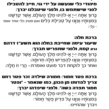
מיהודי כלי שנעשה על ידי גוי, חייב להטבילו
לפני שישתמש בו, ולפני שיטבלנו יברך:
בָּרוּךְ אַתָּה יְ‑יָ אֱ‑לֹהֵינוּ מֶלֶךְ הָעוֹלָם, אֲשֶׁר קִדְּשָׁנוּ
בְּמִצְוֹתָיו וְצִוָּנוּ עַל טְבִילַת כֵּלִים
ואם מטיב כלי אחד אומר
:
- כֶּלִי
ברכת חלה:
שיעור עיסה שחייבת בחלה הוא תשע"ז דרהם
קמח, ולפני שתפריש תברך:
גרם
בָּרוּךְ אַתָּה יְ‑יָ אֱ‑לֹהֵינוּ מֶלֶךְ הָעוֹלָם, אֲשֶׁר קִדְּשָׁנוּ
בְּמִצְוֹתָיו וְצִוָּנוּ לְהַפְרִישׁ חַלָּה תְרוּמָה:
ואחר כך לוקחת דבר מועט ואומרת:­­- הֲרֵי זוֹ חַלָּה:
ברכת פטר חמור: חמורה שילדה זכר פטר רחם
צריך לפדותו מן הכהן, כמו שנאמר - "ופטר
חמור תפדה בשה". ולפני שיפדהו יברך:
בָּרוּךְ אַתָּה יְ‑יָ אֱ‑לֹהֵינוּ מֶלֶךְ הָעוֹלָם, אֲשֶׁר קִדְּשָׁנוּ
בְּמִצְוֹתָיו וְצִוָּנוּ עַל פִּדְיוֹן פֶּטֶר חֲמוֹר:
ויברך שהחיינו: