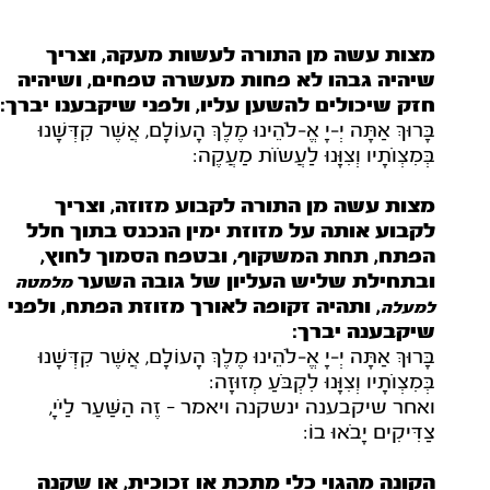
מצות עשה מן התורה לעשות מעקה, וצריך
שיהיה גבהו לא פחות מעשרה טפחים, ושיהיה
חזק שיכולים להשען עליו, ולפני שיקבענו יברך:
בָּרוּךְ אַתָּה יְ‑יָ אֱ‑לֹהֵינוּ מֶלֶךְ הָעוֹלָם, אֲשֶׁר קִדְּשָׁנוּ
בְּמִצְוֹתָיו וְצִוָּנוּ לַעֲשֹוֹת מַעֲקֶה:
מצות עשה מן התורה לקבוע מזוזה, וצריך
לקבוע אותה על מזוזת ימין הנכנס בתוך חלל
הפתח, תחת המשקוף, ובטפח הסמוך לחוץ,
ובתחילת שליש העליון של גובה השער
מלמטה
, ותהיה זקופה לאורך מזוזת הפתח, ולפני
למעלה
שיקבענה יברך:
בָּרוּךְ אַתָּה יְ‑יָ אֱ‑לֹהֵינוּ מֶלֶךְ הָעוֹלָם, אֲשֶׁר קִדְּשָׁנוּ
בְּמִצְוֹתָיו וְצִוָּנוּ לִקְבֹּעַ מְזוּזָה:
ואחר שיקבענה ינשקנה ויאמר - זֶה הַשַּׁעַר לַיֹיָ,
צַדִּיקִים יָבֹאוּ בוֹ:
הקונה מהגוי כלי מתכת או זכוכית, או שקנה