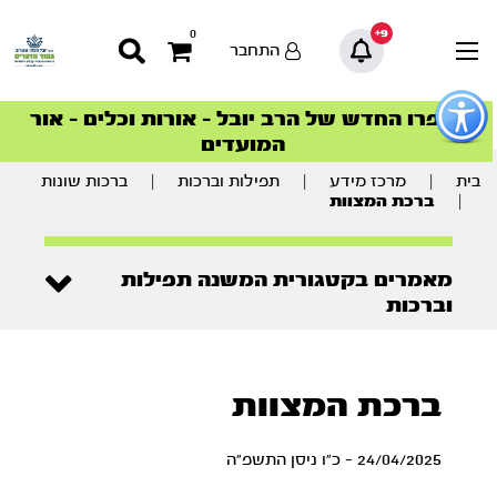
9+
0
התחבר
פתור
פתיחת
ספרו החדש של הרב יובל – אורות וכלים – אור
סדרות הפודקאסטים
סדרות הפודקאסטים
הסדרה המובילה החודש – דרך המלך
הסדרה המובילה החודש – דרך המלך
הצטרפו למהפכת הבריאות הטבעית >
פריט
המועדים
גישות
וכן
רכזי
בית
|
מרכז מידע
|
תפילות וברכות
|
ברכות שונות
|
ברכת המצוות
מאמרים בקטגורית המשנה תפילות
וברכות
ברכת המצוות
24/04/2025 - כ"ו ניסן התשפ"ה