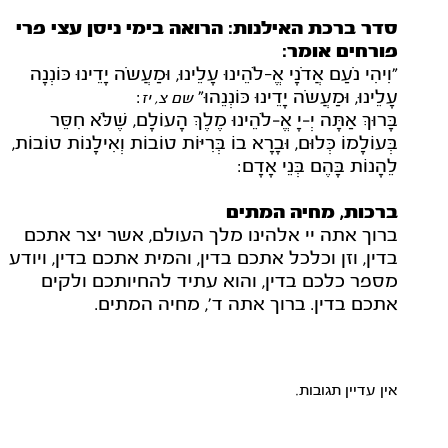
סדר ברכת האילנות: הרואה בימי ניסן עצי פרי
פורחים אומר:
"וִיהִי נֹעַם אֲדֹנָי אֱ-לֹהֵינוּ עָלֵינוּ, וּמַעֲשֹה יָדֵינוּ כּוֹנְנָה
עָלֵינוּ, וּמַעֲשֹה יָדֵינוּ כּוֹנְנֵהוּ"
:
שם צ, יז
בָּרוּךְ אַתָּה יְ‑יָ אֱ‑לֹהֵינוּ מֶלֶךְ הָעוֹלָם, שֶׁלֹּא חִסֵּר
בְּעוֹלָמוֹ כְּלוּם, וּבָרָא בוֹ בְּרִיּוֹת טוֹבוֹת וְאִילָנוֹת טוֹבוֹת,
לֵהָנוֹת בָּהֶם בְּנֵי אָדָם:
ברכות, מחיה המתים
ברוך אתה יי אלהינו מלך העולם, אשר יצר אתכם
בדין, וזן וכלכל אתכם בדין, והמית אתכם בדין, ויודע
מספר כלכם בדין, והוא עתיד להחיותכם ולקים
אתכם בדין. ברוך אתה ד', מחיה המתים.
אין עדיין תגובות.