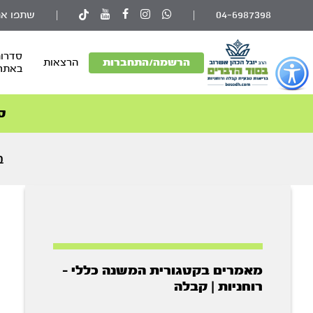
04-6987398
|
|
שתפו את
סדרות
פתור
הרשמה/התחברות
הרצאות
באתר
פתיחת
פריט
גישות
ס
וכן
רכזי
ב
מאמרים בקטגורית המשנה כללי -
רוחניות | קבלה