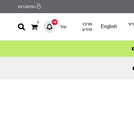
התחברות
9+
0
ור
מרכז
English
עוד
מידע