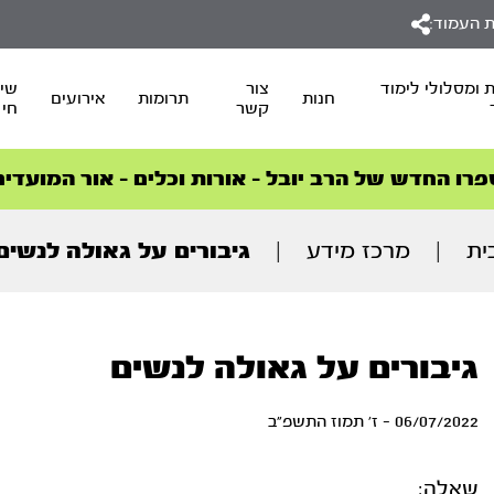
 העמוד:
 ומסלולי לימוד
צור
שיד
חנות
תרומות
אירועים
קשר
חי
סדרות הפודקאסטים
סדרות הפודקאסטים
הסדרה המובילה החודש – דרך המלך
הסדרה המובילה החודש – דרך המלך
הצטרפו למהפכת הבריאות הטבעית >
פרו החדש של הרב יובל – אורות וכלים – אור המועדים
ית
|
מרכז מידע
|
גיבורים על גאולה לנשים
גיבורים על גאולה לנשים
06/07/2022 - ז' תמוז התשפ"ב
שאלה: