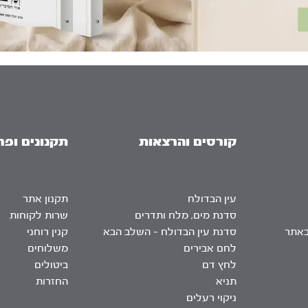
קורסים והרצאות
תקנונים ופר
עין הבדולח
תקנון אתר
סדנת מים, מלח ותדרים
שרות לקוחות
באתר
סדנת עין הבדולח – השלב הבא
קנין רוחני
לחם אבירים
משלוחים
לחץ דם
ביטולים
תניא
החזרות
ניקוי רעלים