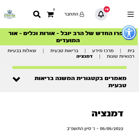
9+
0
התחבר
פתור
פתיחת
ספרו החדש של הרב יובל – אורות וכלים – אור
סדרות הפודקאסטים
סדרות הפודקאסטים
הסדרה המובילה החודש – דרך המלך
הסדרה המובילה החודש – דרך המלך
הצטרפו למהפכת הבריאות הטבעית >
פריט
המועדים
גישות
וכן
רכזי
בית
|
מרכז מידע
|
בריאות טבעית
|
שאלות בבעיות
רפואיות שונות
|
דמנציה
מאמרים בקטגורית המשנה בריאות
טבעית
דמנציה
06/06/2022 - ז' סיון התשפ"ב