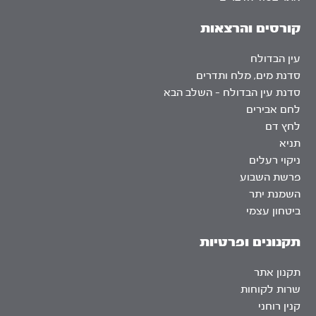
קורסים והרצאות
עין הבדולח
סדנת מים, מלח ותדרים
סדנת עין הבדולח – השלב הבא
לחם אבירים
לחץ דם
תניא
ניקוי רעלים
פרשת השבוע
השמנת יתר
ביטחון עצמי
תקנונים ופרטיות
תקנון אתר
שרות לקוחות
קנין רוחני