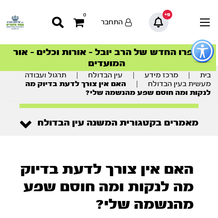
9+
0
התחבר
פתור
פתיחת
ספרו החדש של הרב יובל – אורות וכלים – אור
סדרות הפודקאסטים
סדרות הפודקאסטים
הסדרה המובילה החודש – דרך המלך
הסדרה המובילה החודש – דרך המלך
הצטרפו למהפכת הבריאות הטבעית >
פריט
המועדים
גישות
וכן
בית
|
מרכז מידע
|
עין הבדולח
|
תרגול ועבודה
רכזי
מעשית בעין הבדולח
|
האם אין צורך לדעת בדיוק מה
לנקות ומה חוסם שפע מהנשמה שלי?
מאמרים בקטגורית המשנה עין הבדולח
האם אין צורך לדעת בדיוק
מה לנקות ומה חוסם שפע
מהנשמה שלי?