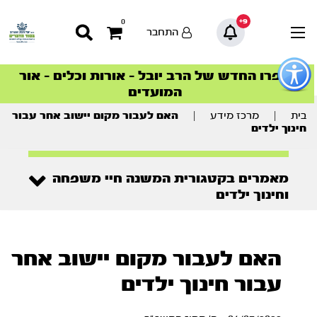
9+
0
התחבר
פתור
פתיחת
ספרו החדש של הרב יובל – אורות וכלים – אור
סדרות הפודקאסטים
סדרות הפודקאסטים
הסדרה המובילה החודש – דרך המלך
הסדרה המובילה החודש – דרך המלך
הצטרפו למהפכת הבריאות הטבעית >
פריט
המועדים
גישות
וכן
רכזי
בית
|
מרכז מידע
|
האם לעבור מקום יישוב אחר עבור
חינוך ילדים
מאמרים בקטגורית המשנה חיי משפחה
וחינוך ילדים
האם לעבור מקום יישוב אחר
עבור חינוך ילדים