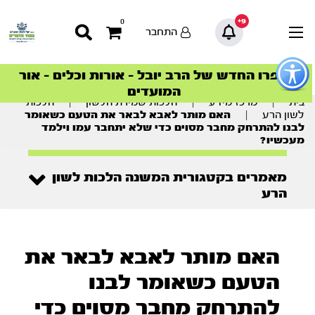
9+
0
התחבר
פתור
פתיחת
ספרו החדש של הרב יובל – אורות וכלים – אור
סדרות הפודקאסטים
סדרות הפודקאסטים
הסדרה המובילה החודש – דרך המלך
הסדרה המובילה החודש – דרך המלך
הצטרפו למהפכת הבריאות הטבעית >
פריט
המועדים
גישות
וכן
בית
|
מרכז מידע
|
הלכות שמירת הלשון
|
הלכות
רכזי
לשון הרע
|
האם מותר לאבא לבאר את הטעם כשאומר
לבנו להתרחק מחבר מסוים כדי שלא יתחבר עמו וילמד
מעכשיו?
מאמרים בקטגורית המשנה הלכות לשון
הרע
האם מותר לאבא לבאר את
הטעם כשאומר לבנו
להתרחק מחבר מסוים כדי