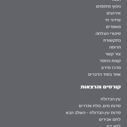
ניפוץ מיתוסים
אירועים
שידור חי
מאמרים
סיפורי הצלחה
בתקשורת
תרומה
צור קשר
קופת החסד
מרכז מידע
אתר בסוד הדברים
קורסים והרצאות
עין הבדולח
סדנת מים, מלח ותדרים
סדנת עין הבדולח – השלב הבא
לחם אבירים
לחץ דם