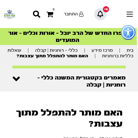
9+
0
התחבר
פתור
פתיחת
ספרו החדש של הרב יובל – אורות וכלים – אור
סדרות הפודקאסטים
סדרות הפודקאסטים
הסדרה המובילה החודש – דרך המלך
הסדרה המובילה החודש – דרך המלך
הצטרפו למהפכת הבריאות הטבעית >
פריט
המועדים
גישות
וכן
רכזי
בית
|
מרכז מידע
|
כללי - רוחניות | קבלה
|
שאלות
כלליות ברוחניות
|
האם מותר להתפלל מתוך עצבות?
מאמרים בקטגורית המשנה כללי -
רוחניות | קבלה
האם מותר להתפלל מתוך
עצבות?