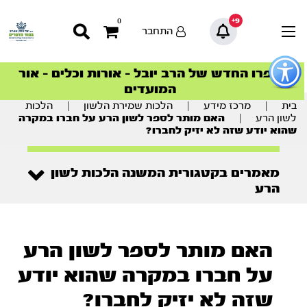
9+
0
התחבר
פתור
פתיחת
ספרו החדש של הרב יובל – אורות וכלים – אור
סדרות הפודקאסטים
סדרות הפודקאסטים
הסדרה המובילה החודש – דרך המלך
הסדרה המובילה החודש – דרך המלך
הצטרפו למהפכת הבריאות הטבעית >
פריט
המועדים
גישות
וכן
בית
|
מרכז מידע
|
הלכות שמירת הלשון
|
הלכות
רכזי
לשון הרע
|
האם מותר לספר לשון הרע על חברו במקרה
שהוא יודע שזה לא יזיק לחברו?
מאמרים בקטגורית המשנה הלכות לשון
הרע
האם מותר לספר לשון הרע
על חברו במקרה שהוא יודע
שזה לא יזיק לחברו?