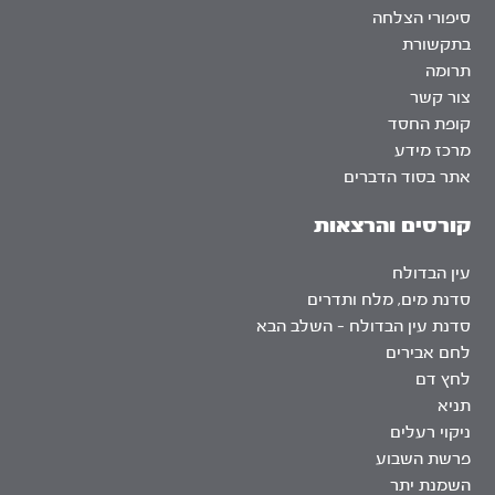
סיפורי הצלחה
בתקשורת
תרומה
צור קשר
קופת החסד
מרכז מידע
אתר בסוד הדברים
קורסים והרצאות
עין הבדולח
סדנת מים, מלח ותדרים
סדנת עין הבדולח – השלב הבא
לחם אבירים
לחץ דם
תניא
ניקוי רעלים
פרשת השבוע
השמנת יתר