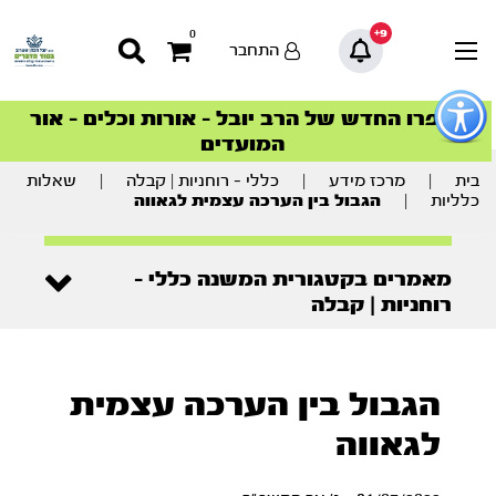
9+
0
התחבר
פתור
פתיחת
ספרו החדש של הרב יובל – אורות וכלים – אור
סדרות הפודקאסטים
סדרות הפודקאסטים
הסדרה המובילה החודש – דרך המלך
הסדרה המובילה החודש – דרך המלך
הצטרפו למהפכת הבריאות הטבעית >
פריט
המועדים
גישות
וכן
רכזי
בית
|
מרכז מידע
|
כללי - רוחניות | קבלה
|
שאלות
כלליות
|
הגבול בין הערכה עצמית לגאווה
מאמרים בקטגורית המשנה כללי -
רוחניות | קבלה
הגבול בין הערכה עצמית
לגאווה