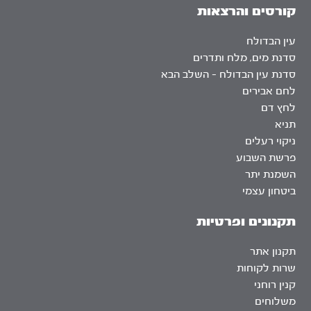
קורסים והרצאות
עין הבדולח
סדנת מים, מלח ותדרים
סדנת עין הבדולח – השלב הבא
לחם אבירים
לחץ דם
תניא
ניקוי רעלים
פרשת השבוע
השמנת יתר
ביטחון עצמי
תקנונים ופרטיות
תקנון אתר
שרות לקוחות
קנין רוחני
משלוחים