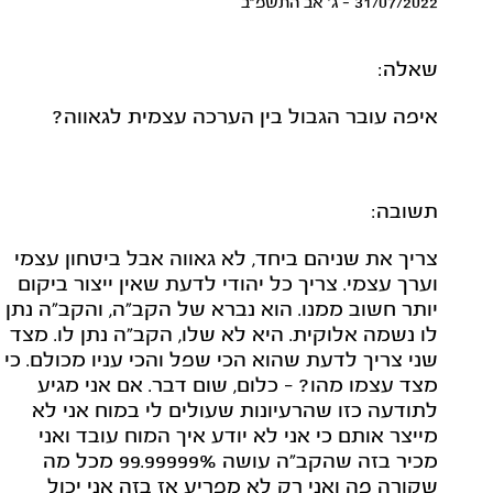
31/07/2022 - ג' אב התשפ"ב
שאלה:
איפה עובר הגבול בין הערכה עצמית לגאווה?
תשובה:
צריך את שניהם ביחד, לא גאווה אבל ביטחון עצמי
וערך עצמי. צריך כל יהודי לדעת שאין ייצור ביקום
יותר חשוב ממנו. הוא נברא של הקב"ה, והקב"ה נתן
לו נשמה אלוקית. היא לא שלו, הקב"ה נתן לו. מצד
שני צריך לדעת שהוא הכי שפל והכי עניו מכולם. כי
מצד עצמו מהו? - כלום, שום דבר. אם אני מגיע
לתודעה כזו שהרעיונות שעולים לי במוח אני לא
מייצר אותם כי אני לא יודע איך המוח עובד ואני
מכיר בזה שהקב"ה עושה 99.99999% מכל מה
שקורה פה ואני רק לא מפריע אז בזה אני יכול